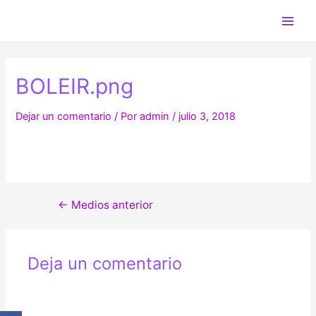
Ir
al
Main
contenido
Men
BOLEIR.png
Dejar un comentario
/ Por
admin
/
julio 3, 2018
Navegación
←
Medios anterior
de
entradas
Deja un comentario