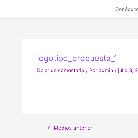
Ir
Conócen
al
contenido
logotipo_propuesta_1
Dejar un comentario
/ Por
admin
/
julio 3, 
Navegación
←
Medios anterior
de