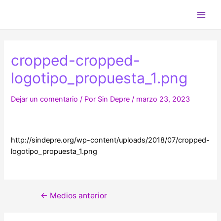
Ir
al
Main
contenido
Men
cropped-cropped-
logotipo_propuesta_1.png
Dejar un comentario
/ Por
Sin Depre
/
marzo 23, 2023
http://sindepre.org/wp-content/uploads/2018/07/cropped-
logotipo_propuesta_1.png
Navegación
←
Medios anterior
de
entradas