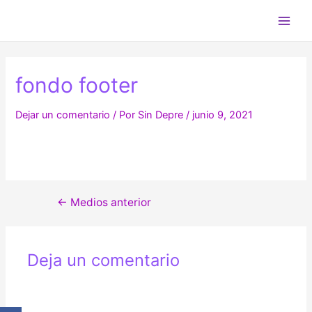
Ir
al
Main
contenido
Men
fondo footer
Dejar un comentario
/ Por
Sin Depre
/
junio 9, 2021
Navegación
←
Medios anterior
de
entradas
Deja un comentario