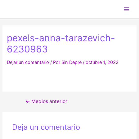
Ir
al
Main
contenido
Men
pexels-anna-tarazevich-
6230963
Dejar un comentario
/ Por
Sin Depre
/
octubre 1, 2022
Navegación
←
Medios anterior
de
entradas
Deja un comentario