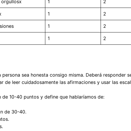
 orgullosx
1
2
x
1
2
asiones
1
2
1
2
la persona sea honesta consigo misma. Deberá responder s
ar de leer cuidadosamente las afirmaciones y usar las esca
n de 10-40 puntos y define que hablaríamos de:
n de 30-40.
tos.
s.