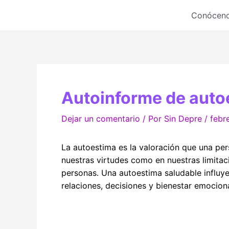
Ir
Conócen
al
contenido
Autoinforme de auto
Dejar un comentario
/ Por
Sin Depre
/
febr
La autoestima es la valoración que una pe
nuestras virtudes como en nuestras limitac
personas. Una autoestima saludable influy
relaciones, decisiones y bienestar emociona