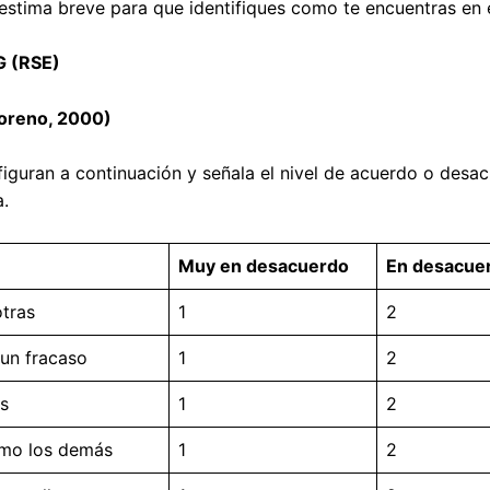
oestima breve para que identifiques como te encuentras en 
 (RSE)
Moreno, 2000)
e figuran a continuación y señala el nivel de acuerdo o desa
a.
Muy en desacuerdo
En desacue
otras
1
2
 un fracaso
1
2
as
1
2
omo los demás
1
2