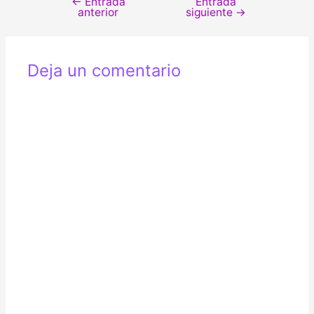
←
Entrada
Entrada
Navegación
anterior
siguiente
→
de
entradas
Deja un comentario