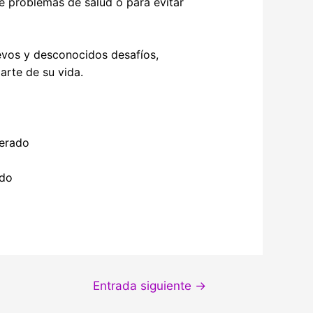
de problemas de salud o para evitar
uevos y desconocidos desafíos,
arte de su vida.
perado
ado
Entrada siguiente
→