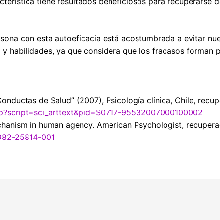
cterística tiene resultados beneficiosos para recuperarse 
ersona con esta autoeficacia está acostumbrada a evitar n
y habilidades, ya que considera que los fracasos forman p
y Conductas de Salud” (2007), Psicología clínica, Chile, recu
o.php?script=sci_arttext&pid=S0717-95532007000100002
echanism in human agency. American Psychologist, recuper
1982-25814-001