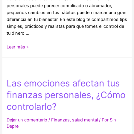
personales puede parecer complicado o abrumador,
pequeños cambios en tus hábitos pueden marcar una gran
diferencia en tu bienestar. En este blog te compartimos tips
simples, prácticos y realistas para que tomes el control de
tu dinero …
Tips
Leer más »
para
que
las
finanzas
Las emociones afectan tus
no
sean
finanzas personales, ¿Cómo
un
factor
controlarlo?
de
estrés
Dejar un comentario
/
Finanzas
,
salud mental
/ Por
Sin
Depre