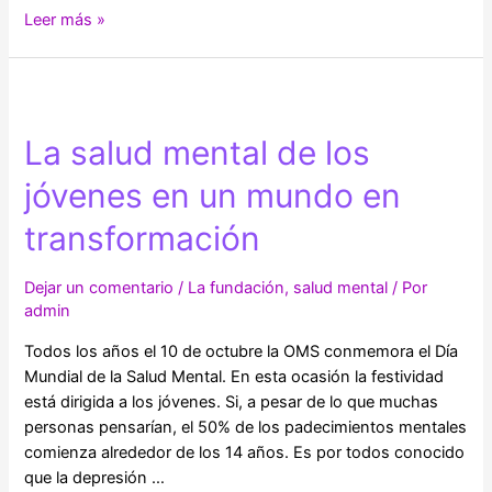
Mitos
Leer más »
y
realidades
de
medicamentos
La salud mental de los
naturistas
para
jóvenes en un mundo en
la
ansiedad
transformación
y
la
Dejar un comentario
/
La fundación
,
salud mental
/ Por
depresión
admin
Todos los años el 10 de octubre la OMS conmemora el Día
Mundial de la Salud Mental. En esta ocasión la festividad
está dirigida a los jóvenes. Si, a pesar de lo que muchas
personas pensarían, el 50% de los padecimientos mentales
comienza alrededor de los 14 años. Es por todos conocido
que la depresión …