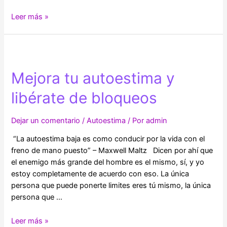
La
Leer más »
salud
mental
de
los
Mejora tu autoestima y
jóvenes
en
libérate de bloqueos
un
mundo
Dejar un comentario
/
Autoestima
/ Por
admin
en
transformación
“La autoestima baja es como conducir por la vida con el
freno de mano puesto” – Maxwell Maltz Dicen por ahí que
el enemigo más grande del hombre es el mismo, sí, y yo
estoy completamente de acuerdo con eso. La única
persona que puede ponerte limites eres tú mismo, la única
persona que …
Mejora
Leer más »