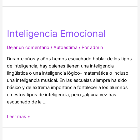
acerca
de
los
Medicamentos
Inteligencia Emocional
Psiquiátricos
Dejar un comentario
/
Autoestima
/ Por
admin
Durante años y años hemos escuchado hablar de los tipos
de inteligencia, hay quienes tienen una inteligencia
lingüística o una inteligencia lógico- matemática o incluso
una inteligencia musical. En las escuelas siempre ha sido
básico y de extrema importancia fortalecer a los alumnos
en estos tipos de inteligencia, pero ¿alguna vez has
escuchado de la …
Inteligencia
Leer más »
Emocional