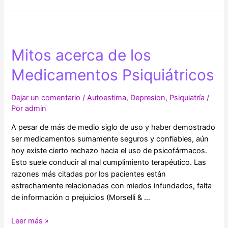
tu
autoestima
y
libérate
Mitos acerca de los
de
bloqueos
Medicamentos Psiquiátricos
Dejar un comentario
/
Autoestima
,
Depresion
,
Psiquiatría
/
Por
admin
A pesar de más de medio siglo de uso y haber demostrado
ser medicamentos sumamente seguros y confiables, aún
hoy existe cierto rechazo hacia el uso de psicofármacos.
Esto suele conducir al mal cumplimiento terapéutico. Las
razones más citadas por los pacientes están
estrechamente relacionadas con miedos infundados, falta
de información o prejuicios (Morselli & …
Mitos
Leer más »