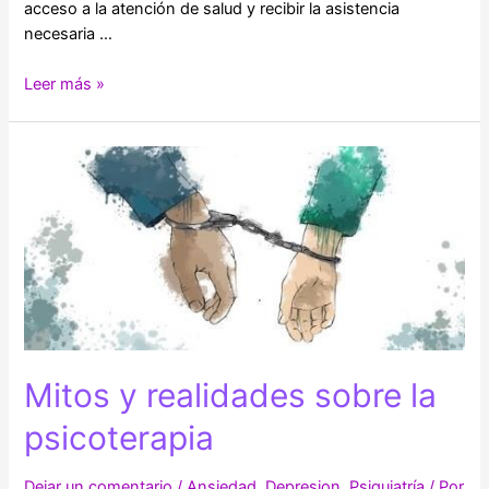
acceso a la atención de salud y recibir la asistencia
necesaria …
Factores
Leer más »
de
riesgo,
de
protección
e
intervenciones
relacionadas
con
el
Suicidio
Mitos y realidades sobre la
psicoterapia
Dejar un comentario
/
Ansiedad
,
Depresion
,
Psiquiatría
/ Por