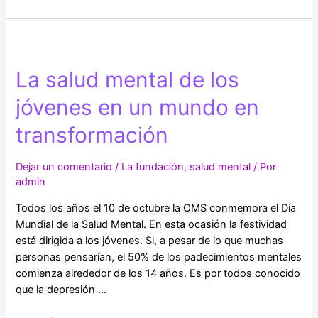
y
realidades
de
medicamentos
La salud mental de los
naturistas
para
jóvenes en un mundo en
la
ansiedad
transformación
y
la
Dejar un comentario
/
La fundación
,
salud mental
/ Por
depresión
admin
Todos los años el 10 de octubre la OMS conmemora el Día
Mundial de la Salud Mental. En esta ocasión la festividad
está dirigida a los jóvenes. Si, a pesar de lo que muchas
personas pensarían, el 50% de los padecimientos mentales
comienza alrededor de los 14 años. Es por todos conocido
que la depresión …