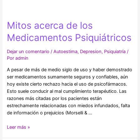
autoestima
y
libérate
Mitos acerca de los
de
bloqueos
Medicamentos Psiquiátricos
Dejar un comentario
/
Autoestima
,
Depresion
,
Psiquiatría
/
Por
admin
A pesar de más de medio siglo de uso y haber demostrado
ser medicamentos sumamente seguros y confiables, aún
hoy existe cierto rechazo hacia el uso de psicofármacos.
Esto suele conducir al mal cumplimiento terapéutico. Las
razones más citadas por los pacientes están
estrechamente relacionadas con miedos infundados, falta
de información o prejuicios (Morselli & …
Mitos
Leer más »
acerca