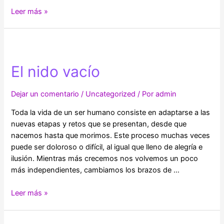
Depresión
Leer más »
en
Adultos
Mayores
El nido vacío
Dejar un comentario
/
Uncategorized
/ Por
admin
Toda la vida de un ser humano consiste en adaptarse a las
nuevas etapas y retos que se presentan, desde que
nacemos hasta que morimos. Este proceso muchas veces
puede ser doloroso o difícil, al igual que lleno de alegría e
ilusión. Mientras más crecemos nos volvemos un poco
más independientes, cambiamos los brazos de …
El
Leer más »
nido
vacío