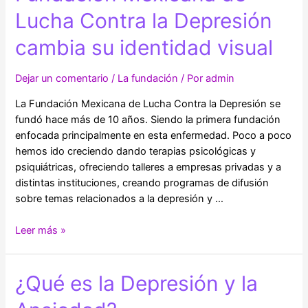
mundial
Lucha Contra la Depresión
para
la
cambia su identidad visual
prevención
del
Dejar un comentario
/
La fundación
/ Por
admin
suicidio
La Fundación Mexicana de Lucha Contra la Depresión se
fundó hace más de 10 años. Siendo la primera fundación
enfocada principalmente en esta enfermedad. Poco a poco
hemos ido creciendo dando terapias psicológicas y
psiquiátricas, ofreciendo talleres a empresas privadas y a
distintas instituciones, creando programas de difusión
sobre temas relacionados a la depresión y …
Fundación
Leer más »
Mexicana
de
¿Qué es la Depresión y la
Lucha
Contra