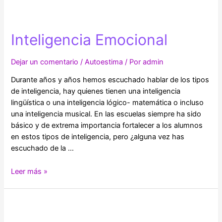
de
los
Medicamentos
Inteligencia Emocional
Psiquiátricos
Dejar un comentario
/
Autoestima
/ Por
admin
Durante años y años hemos escuchado hablar de los tipos
de inteligencia, hay quienes tienen una inteligencia
lingüística o una inteligencia lógico- matemática o incluso
una inteligencia musical. En las escuelas siempre ha sido
básico y de extrema importancia fortalecer a los alumnos
en estos tipos de inteligencia, pero ¿alguna vez has
escuchado de la …
Inteligencia
Leer más »
Emocional