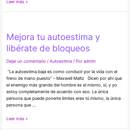
La
Leer más »
salud
mental
de
los
Mejora tu autoestima y
jóvenes
en
libérate de bloqueos
un
mundo
Dejar un comentario
/
Autoestima
/ Por
admin
en
transformación
“La autoestima baja es como conducir por la vida con el
freno de mano puesto” – Maxwell Maltz Dicen por ahí que
el enemigo más grande del hombre es el mismo, sí, y yo
estoy completamente de acuerdo con eso. La única
persona que puede ponerte limites eres tú mismo, la única
persona que …
Mejora
Leer más »
tu