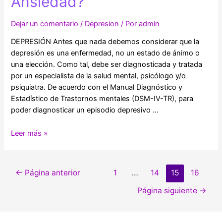
Ansiedad?
la
Depresión
cambia
Dejar un comentario
/
Depresion
/ Por
admin
su
DEPRESIÓN Antes que nada debemos considerar que la
identidad
depresión es una enfermedad, no un estado de ánimo o
visual
una elección. Como tal, debe ser diagnosticada y tratada
por un especialista de la salud mental, psicólogo y/o
psiquiatra. De acuerdo con el Manual Diagnóstico y
Estadístico de Trastornos mentales (DSM-IV-TR), para
poder diagnosticar un episodio depresivo …
¿Qué
Leer más »
es
la
Depresión
Navegación
←
Página anterior
1
…
14
15
16
y
de
la
Página siguiente
→
entradas
Ansiedad?